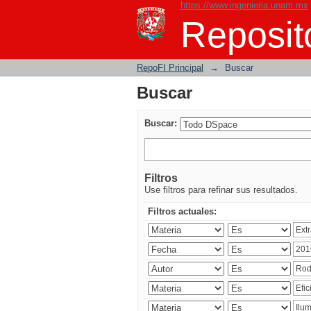
https://www.ingenieria.unam.mx
Buscar
Reposito
RepoFI Principal
→
Buscar
Buscar
Buscar:
Filtros
Use filtros para refinar sus resultados.
Filtros actuales: