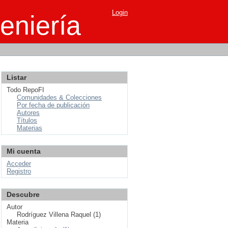
Login
eniería
Listar
Todo RepoFI
Comunidades & Colecciones
Por fecha de publicación
Autores
Títulos
Materias
Mi cuenta
Acceder
Registro
Descubre
Autor
Rodríguez Villena Raquel (1)
Materia