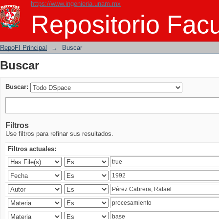
https://www.ingenieria.unam.mx
Buscar
Repositorio Facu
RepoFI Principal
→
Buscar
Buscar
Buscar:
Filtros
Use filtros para refinar sus resultados.
Filtros actuales: