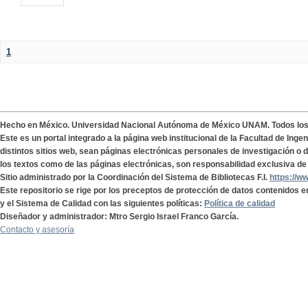
1
Hecho en México. Universidad Nacional Autónoma de México UNAM. Todos lo
Este es un portal integrado a la página web institucional de la Facultad de Ing
distintos sitios web, sean páginas electrónicas personales de investigación o de
los textos como de las páginas electrónicas, son responsabilidad exclusiva de 
Sitio administrado por la Coordinación del Sistema de Bibliotecas F.I.
https://w
Este repositorio se rige por los preceptos de protección de datos contenidos e
y el Sistema de Calidad con las siguientes políticas:
Política de calidad
Diseñador y administrador: Mtro Sergio Israel Franco García.
Contacto y asesoría