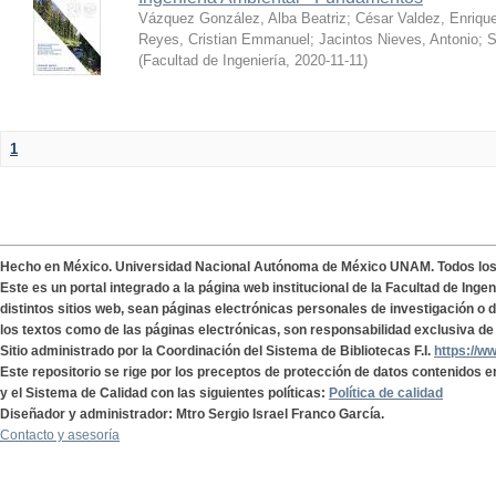
Vázquez González, Alba Beatriz
;
César Valdez, Enriqu
Reyes, Cristian Emmanuel
;
Jacintos Nieves, Antonio
;
S
(
Facultad de Ingeniería
,
2020-11-11
)
1
Hecho en México. Universidad Nacional Autónoma de México UNAM. Todos lo
Este es un portal integrado a la página web institucional de la Facultad de Ing
distintos sitios web, sean páginas electrónicas personales de investigación o de
los textos como de las páginas electrónicas, son responsabilidad exclusiva de 
Sitio administrado por la Coordinación del Sistema de Bibliotecas F.I.
https://w
Este repositorio se rige por los preceptos de protección de datos contenidos e
y el Sistema de Calidad con las siguientes políticas:
Política de calidad
Diseñador y administrador: Mtro Sergio Israel Franco García.
Contacto y asesoría