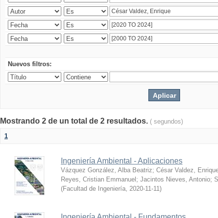
Nuevos filtros:
Mostrando 2 de un total de 2 resultados.
( segundos)
1
Ingeniería Ambiental - Aplicaciones
Vázquez González, Alba Beatriz
;
César Valdez, Enriqu
Reyes, Cristian Emmanuel
;
Jacintos Nieves, Antonio
;
S
(
Facultad de Ingeniería
,
2020-11-11
)
Ingeniería Ambiental - Fundamentos