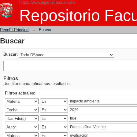
https://www.ingenieria.unam.mx
Buscar
Repositorio Facu
RepoFI Principal
→
Buscar
Buscar
Buscar:
Filtros
Use filtros para refinar sus resultados.
Filtros actuales: