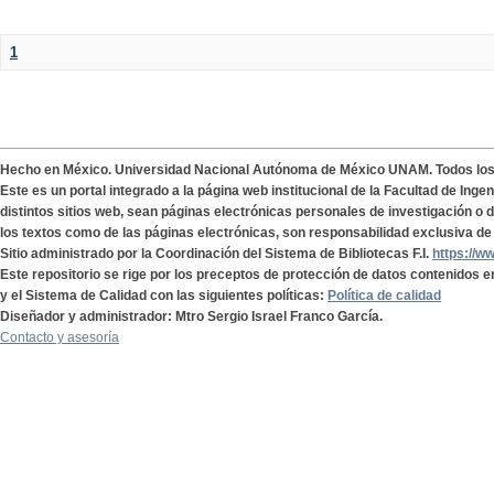
1
Hecho en México. Universidad Nacional Autónoma de México UNAM. Todos lo
Este es un portal integrado a la página web institucional de la Facultad de Ing
distintos sitios web, sean páginas electrónicas personales de investigación o de
los textos como de las páginas electrónicas, son responsabilidad exclusiva de 
Sitio administrado por la Coordinación del Sistema de Bibliotecas F.I.
https://w
Este repositorio se rige por los preceptos de protección de datos contenidos e
y el Sistema de Calidad con las siguientes políticas:
Política de calidad
Diseñador y administrador: Mtro Sergio Israel Franco García.
Contacto y asesoría