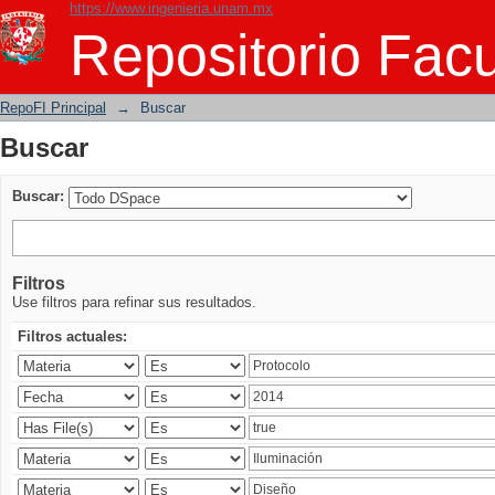
https://www.ingenieria.unam.mx
Buscar
Repositorio Facu
RepoFI Principal
→
Buscar
Buscar
Buscar:
Filtros
Use filtros para refinar sus resultados.
Filtros actuales: