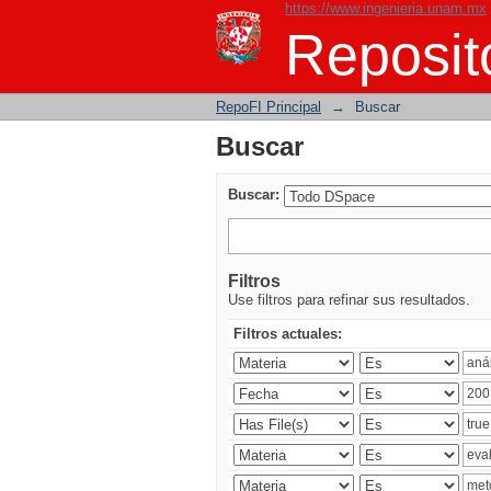
https://www.ingenieria.unam.mx
Buscar
Reposito
RepoFI Principal
→
Buscar
Buscar
Buscar:
Filtros
Use filtros para refinar sus resultados.
Filtros actuales: