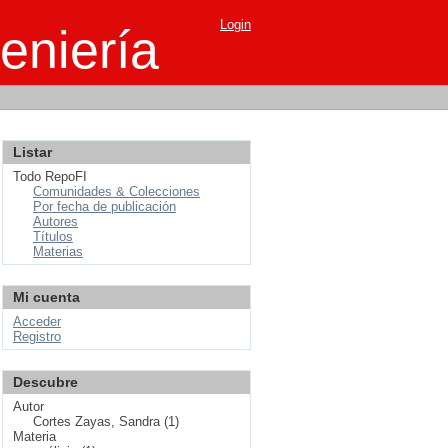
Login
eniería
Listar
Todo RepoFI
Comunidades & Colecciones
Por fecha de publicación
Autores
Títulos
Materias
Mi cuenta
Acceder
Registro
Descubre
Autor
Cortes Zayas, Sandra (1)
Materia