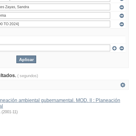
ultados.
( segundos)
neación ambiental gubernamental. MOD. ll : Planeación
al
a
(
2001-11
)