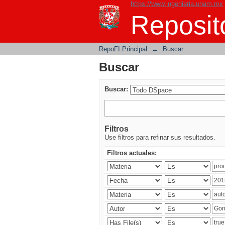
https://www.ingenieria.unam.mx
Buscar
Reposito
RepoFI Principal
→
Buscar
Buscar
Buscar:
Filtros
Use filtros para refinar sus resultados.
Filtros actuales: