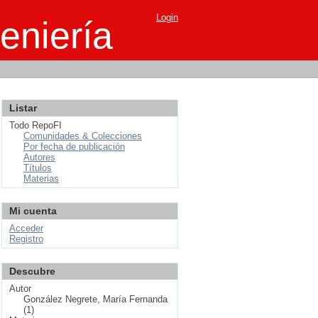
Login
eniería
Listar
Todo RepoFI
Comunidades & Colecciones
Por fecha de publicación
Autores
Títulos
Materias
Mi cuenta
Acceder
Registro
Descubre
Autor
González Negrete, María Fernanda
(1)