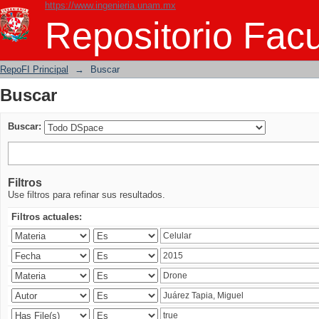
https://www.ingenieria.unam.mx
Buscar
Repositorio Facu
RepoFI Principal
→
Buscar
Buscar
Buscar:
Filtros
Use filtros para refinar sus resultados.
Filtros actuales: