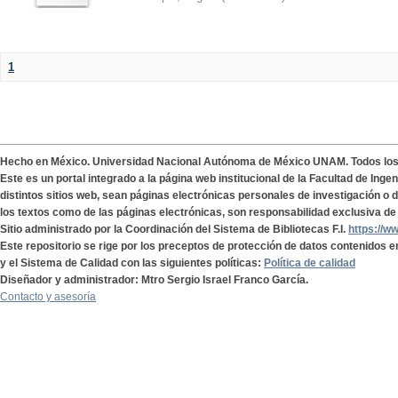
1
Hecho en México. Universidad Nacional Autónoma de México UNAM. Todos lo
Este es un portal integrado a la página web institucional de la Facultad de Ing
distintos sitios web, sean páginas electrónicas personales de investigación o de
los textos como de las páginas electrónicas, son responsabilidad exclusiva de 
Sitio administrado por la Coordinación del Sistema de Bibliotecas F.I.
https://w
Este repositorio se rige por los preceptos de protección de datos contenidos e
y el Sistema de Calidad con las siguientes políticas:
Política de calidad
Diseñador y administrador: Mtro Sergio Israel Franco García.
Contacto y asesoría