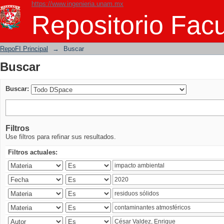
https://www.ingenieria.unam.mx
Buscar
Repositorio Facu
RepoFI Principal
→
Buscar
Buscar
Buscar:
Filtros
Use filtros para refinar sus resultados.
Filtros actuales: