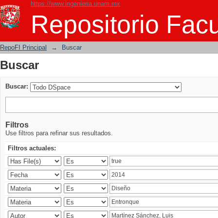
https://www.ingenieria.unam.mx
Buscar
Repositorio Facu
RepoFI Principal
→
Buscar
Buscar
Buscar:
Filtros
Use filtros para refinar sus resultados.
Filtros actuales: