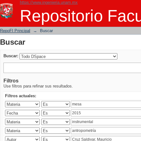
https://www.ingenieria.unam.mx
Buscar
Repositorio Facu
RepoFI Principal
→
Buscar
Buscar
Buscar:
Filtros
Use filtros para refinar sus resultados.
Filtros actuales: