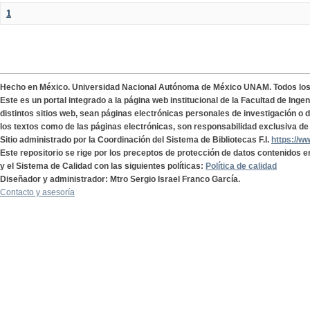
1
Hecho en México. Universidad Nacional Autónoma de México UNAM. Todos lo
Este es un portal integrado a la página web institucional de la Facultad de Ing
distintos sitios web, sean páginas electrónicas personales de investigación o de
los textos como de las páginas electrónicas, son responsabilidad exclusiva de 
Sitio administrado por la Coordinación del Sistema de Bibliotecas F.I.
https://w
Este repositorio se rige por los preceptos de protección de datos contenidos e
y el Sistema de Calidad con las siguientes políticas:
Política de calidad
Diseñador y administrador: Mtro Sergio Israel Franco García.
Contacto y asesoría