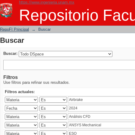
https://www.ingenieria.unam.mx
Buscar
Repositorio Facu
RepoFI Principal
→
Buscar
Buscar
Buscar:
Filtros
Use filtros para refinar sus resultados.
Filtros actuales: