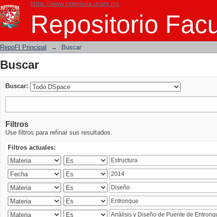
https://www.ingenieria.unam.mx
Buscar
Repositorio Facu
RepoFI Principal
→
Buscar
Buscar
Buscar:
Filtros
Use filtros para refinar sus resultados.
Filtros actuales: