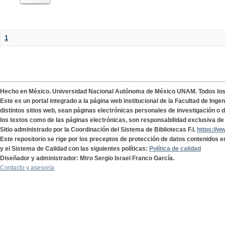
1
Hecho en México. Universidad Nacional Autónoma de México UNAM. Todos lo
Este es un portal integrado a la página web institucional de la Facultad de Ing
distintos sitios web, sean páginas electrónicas personales de investigación o de
los textos como de las páginas electrónicas, son responsabilidad exclusiva de 
Sitio administrado por la Coordinación del Sistema de Bibliotecas F.I.
https://w
Este repositorio se rige por los preceptos de protección de datos contenidos e
y el Sistema de Calidad con las siguientes políticas:
Política de calidad
Diseñador y administrador: Mtro Sergio Israel Franco García.
Contacto y asesoría