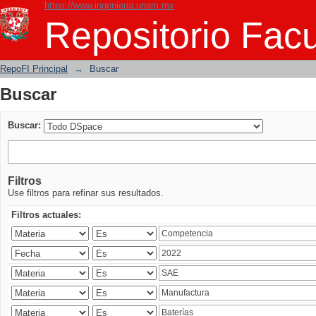
https://www.ingenieria.unam.mx
Buscar
Repositorio Facu
RepoFI Principal
→
Buscar
Buscar
Buscar:
Filtros
Use filtros para refinar sus resultados.
Filtros actuales: