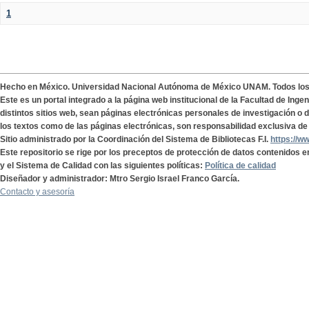
1
Hecho en México. Universidad Nacional Autónoma de México UNAM. Todos lo
Este es un portal integrado a la página web institucional de la Facultad de Ing
distintos sitios web, sean páginas electrónicas personales de investigación o de
los textos como de las páginas electrónicas, son responsabilidad exclusiva de 
Sitio administrado por la Coordinación del Sistema de Bibliotecas F.I.
https://w
Este repositorio se rige por los preceptos de protección de datos contenidos e
y el Sistema de Calidad con las siguientes políticas:
Política de calidad
Diseñador y administrador: Mtro Sergio Israel Franco García.
Contacto y asesoría