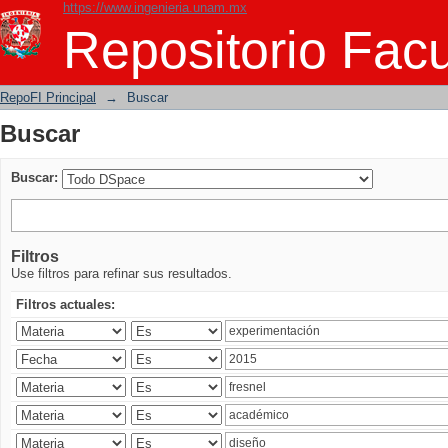
https://www.ingenieria.unam.mx
Buscar
Repositorio Facu
RepoFI Principal
→
Buscar
Buscar
Buscar:
Filtros
Use filtros para refinar sus resultados.
Filtros actuales: