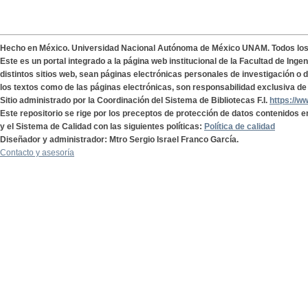
Hecho en México. Universidad Nacional Autónoma de México UNAM. Todos lo
Este es un portal integrado a la página web institucional de la Facultad de Ing
distintos sitios web, sean páginas electrónicas personales de investigación o de
los textos como de las páginas electrónicas, son responsabilidad exclusiva de 
Sitio administrado por la Coordinación del Sistema de Bibliotecas F.I.
https://w
Este repositorio se rige por los preceptos de protección de datos contenidos e
y el Sistema de Calidad con las siguientes políticas:
Política de calidad
Diseñador y administrador: Mtro Sergio Israel Franco García.
Contacto y asesoría