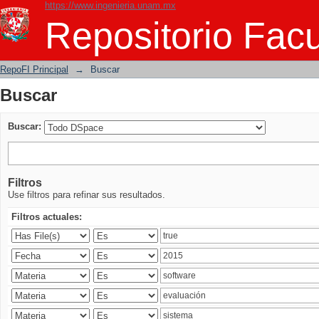
https://www.ingenieria.unam.mx
Buscar
Repositorio Facu
RepoFI Principal
→
Buscar
Buscar
Buscar:
Filtros
Use filtros para refinar sus resultados.
Filtros actuales: