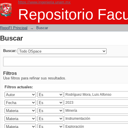
https://www.ingenieria.unam.mx
Buscar
Repositorio Facu
RepoFI Principal
→
Buscar
Buscar
Buscar:
Filtros
Use filtros para refinar sus resultados.
Filtros actuales: