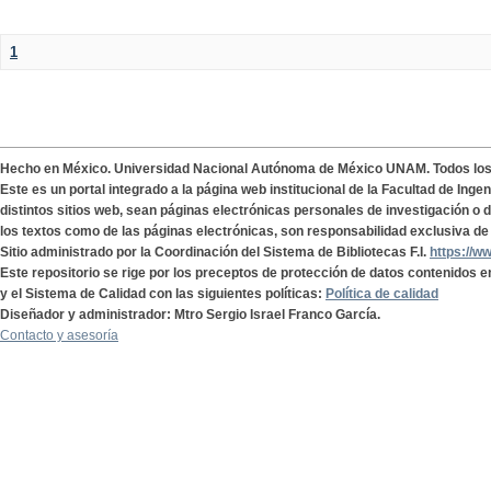
1
Hecho en México. Universidad Nacional Autónoma de México UNAM. Todos lo
Este es un portal integrado a la página web institucional de la Facultad de Ing
distintos sitios web, sean páginas electrónicas personales de investigación o de
los textos como de las páginas electrónicas, son responsabilidad exclusiva de 
Sitio administrado por la Coordinación del Sistema de Bibliotecas F.I.
https://w
Este repositorio se rige por los preceptos de protección de datos contenidos e
y el Sistema de Calidad con las siguientes políticas:
Política de calidad
Diseñador y administrador: Mtro Sergio Israel Franco García.
Contacto y asesoría