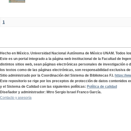
1
Hecho en México. Universidad Nacional Autónoma de México UNAM. Todos lo
Este es un portal integrado a la página web institucional de la Facultad de Ing
distintos sitios web, sean páginas electrónicas personales de investigación o de
los textos como de las páginas electrónicas, son responsabilidad exclusiva de 
Sitio administrado por la Coordinación del Sistema de Bibliotecas F.I.
https://w
Este repositorio se rige por los preceptos de protección de datos contenidos e
y el Sistema de Calidad con las siguientes políticas:
Política de calidad
Diseñador y administrador: Mtro Sergio Israel Franco García.
Contacto y asesoría