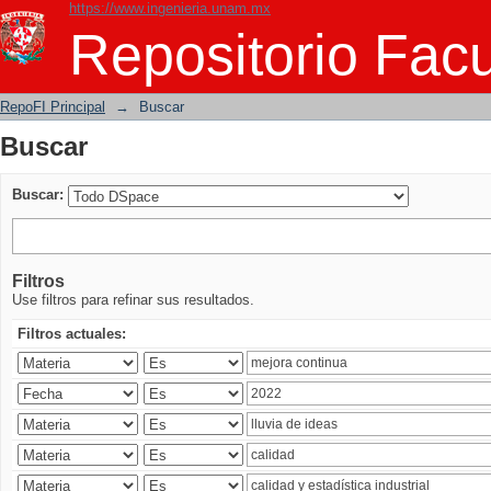
https://www.ingenieria.unam.mx
Buscar
Repositorio Facu
RepoFI Principal
→
Buscar
Buscar
Buscar:
Filtros
Use filtros para refinar sus resultados.
Filtros actuales: