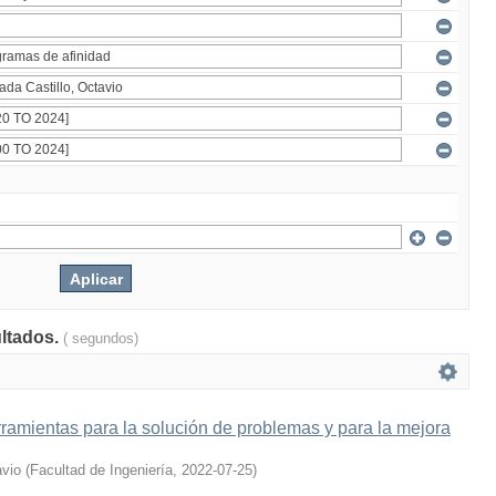
ultados.
( segundos)
ramientas para la solución de problemas y para la mejora
avio
(
Facultad de Ingeniería
,
2022-07-25
)