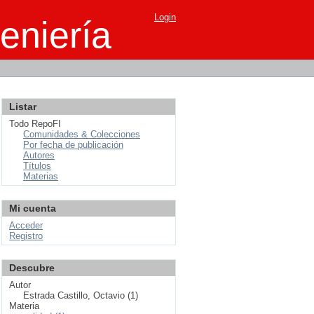
Login
eniería
Listar
Todo RepoFI
Comunidades & Colecciones
Por fecha de publicación
Autores
Títulos
Materias
Mi cuenta
Acceder
Registro
Descubre
Autor
Estrada Castillo, Octavio (1)
Materia