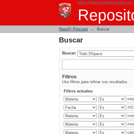
https://www.ingenieria.unam.mx
Buscar
Reposito
RepoFI Principal
→
Buscar
Buscar
Buscar:
Filtros
Use filtros para refinar sus resultados.
Filtros actuales: