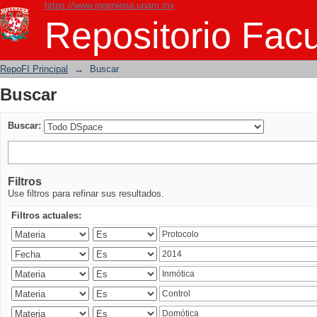
https://www.ingenieria.unam.mx
Buscar
Repositorio Facu
RepoFI Principal
→
Buscar
Buscar
Buscar:
Filtros
Use filtros para refinar sus resultados.
Filtros actuales: