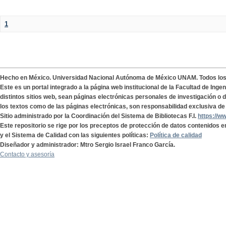
1
Hecho en México. Universidad Nacional Autónoma de México UNAM. Todos lo
Este es un portal integrado a la página web institucional de la Facultad de Ing
distintos sitios web, sean páginas electrónicas personales de investigación o de
los textos como de las páginas electrónicas, son responsabilidad exclusiva de 
Sitio administrado por la Coordinación del Sistema de Bibliotecas F.I.
https://w
Este repositorio se rige por los preceptos de protección de datos contenidos e
y el Sistema de Calidad con las siguientes políticas:
Política de calidad
Diseñador y administrador: Mtro Sergio Israel Franco García.
Contacto y asesoría