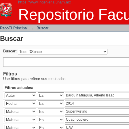
https://www.ingenieria.unam.mx
Buscar
Repositorio Facu
RepoFI Principal
→
Buscar
Buscar
Buscar:
Filtros
Use filtros para refinar sus resultados.
Filtros actuales: