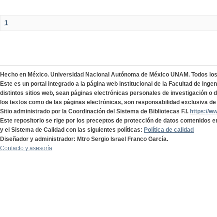
1
Hecho en México. Universidad Nacional Autónoma de México UNAM. Todos lo
Este es un portal integrado a la página web institucional de la Facultad de Ing
distintos sitios web, sean páginas electrónicas personales de investigación o de
los textos como de las páginas electrónicas, son responsabilidad exclusiva de 
Sitio administrado por la Coordinación del Sistema de Bibliotecas F.I.
https://w
Este repositorio se rige por los preceptos de protección de datos contenidos e
y el Sistema de Calidad con las siguientes políticas:
Política de calidad
Diseñador y administrador: Mtro Sergio Israel Franco García.
Contacto y asesoría