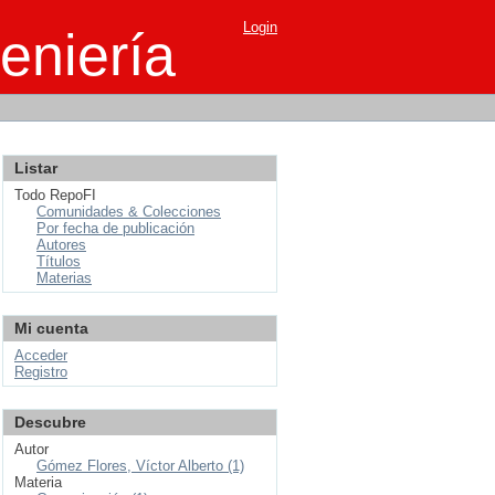
Login
eniería
Listar
Todo RepoFI
Comunidades & Colecciones
Por fecha de publicación
Autores
Títulos
Materias
Mi cuenta
Acceder
Registro
Descubre
Autor
Gómez Flores, Víctor Alberto (1)
Materia