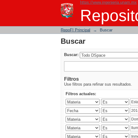
https://www.ingenieria.unam.mx
Buscar
Reposito
RepoFI Principal
→
Buscar
Buscar
Buscar:
Filtros
Use filtros para refinar sus resultados.
Filtros actuales: