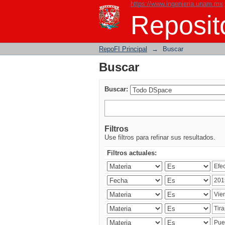
https://www.ingenieria.unam.mx
Buscar
Reposito
RepoFI Principal
→
Buscar
Buscar
Buscar:
Filtros
Use filtros para refinar sus resultados.
Filtros actuales: