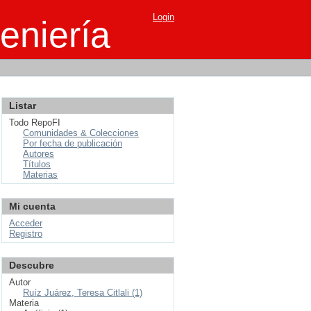
Login
eniería
Listar
Todo RepoFI
Comunidades & Colecciones
Por fecha de publicación
Autores
Títulos
Materias
Mi cuenta
Acceder
Registro
Descubre
Autor
Ruíz Juárez, Teresa Citlali (1)
Materia