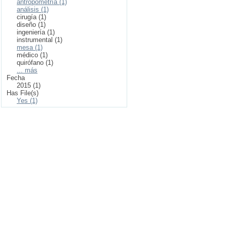
antropometría (1)
análisis (1)
cirugía (1)
diseño (1)
ingeniería (1)
instrumental (1)
mesa (1)
médico (1)
quirófano (1)
... más
Fecha
2015 (1)
Has File(s)
Yes (1)