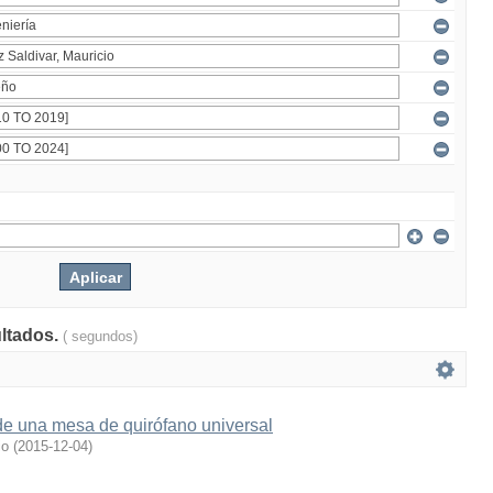
ultados.
( segundos)
de una mesa de quirófano universal
io
(
2015-12-04
)