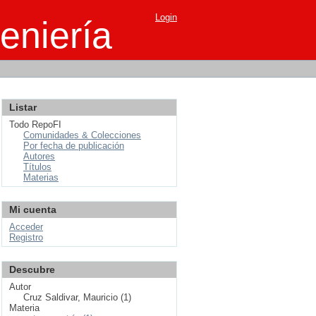
Login
eniería
Listar
Todo RepoFI
Comunidades & Colecciones
Por fecha de publicación
Autores
Títulos
Materias
Mi cuenta
Acceder
Registro
Descubre
Autor
Cruz Saldivar, Mauricio (1)
Materia