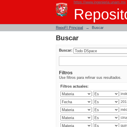
https://www.ingenieria.unam.mx
Buscar
Reposito
RepoFI Principal
→
Buscar
Buscar
Buscar:
Filtros
Use filtros para refinar sus resultados.
Filtros actuales: