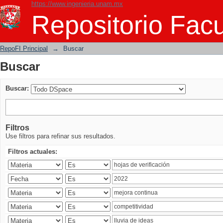
https://www.ingenieria.unam.mx
Buscar
Repositorio Facu
RepoFI Principal
→
Buscar
Buscar
Buscar:
Filtros
Use filtros para refinar sus resultados.
Filtros actuales: