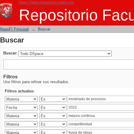
https://www.ingenieria.unam.mx
Buscar
Repositorio Facu
RepoFI Principal
→
Buscar
Buscar
Buscar:
Filtros
Use filtros para refinar sus resultados.
Filtros actuales: