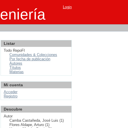
Login
eniería
Listar
Todo RepoFI
Comunidades & Colecciones
Por fecha de publicación
Autores
Títulos
Materias
Mi cuenta
Acceder
Registro
Descubre
Autor
Camba Castañeda, José Luis (1)
Flores Aldape, Arturo (1)