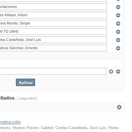
ultados.
( segundos)
nstrucción
rnesto
;
Moreno Pecero, Gabriel
;
Camba Castañeda, José Luis
;
Flores