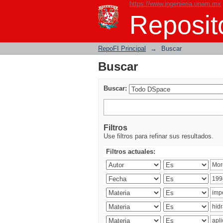
https://www.ingenieria.unam.mx
Buscar
Reposito
RepoFI Principal
→
Buscar
Buscar
Buscar:
Filtros
Use filtros para refinar sus resultados.
Filtros actuales: