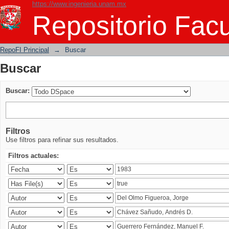
https://www.ingenieria.unam.mx
Buscar
Repositorio Facu
RepoFI Principal
→
Buscar
Buscar
Buscar:
Filtros
Use filtros para refinar sus resultados.
Filtros actuales: