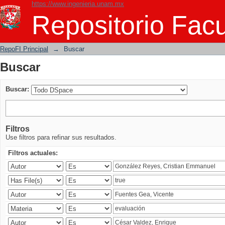
https://www.ingenieria.unam.mx
Buscar
Repositorio Facu
RepoFI Principal
→
Buscar
Buscar
Buscar:
Filtros
Use filtros para refinar sus resultados.
Filtros actuales: