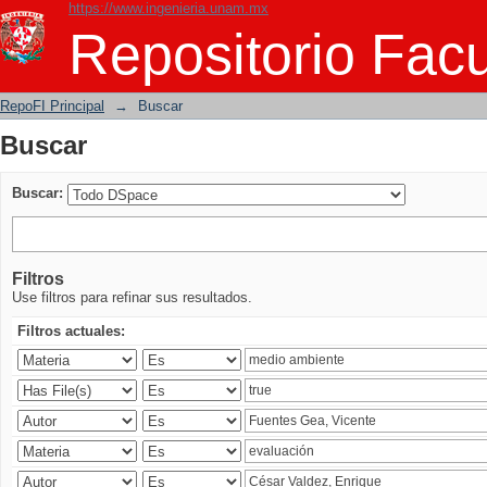
https://www.ingenieria.unam.mx
Buscar
Repositorio Facu
RepoFI Principal
→
Buscar
Buscar
Buscar:
Filtros
Use filtros para refinar sus resultados.
Filtros actuales: