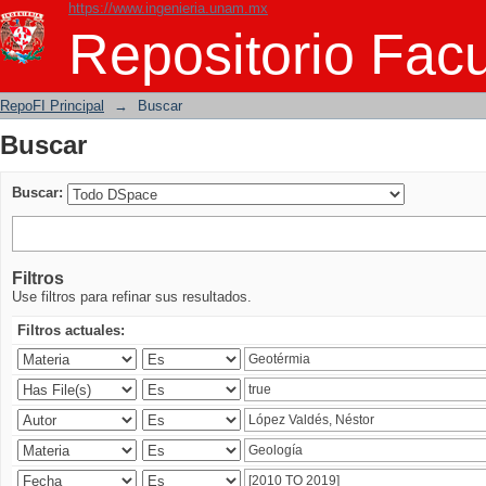
https://www.ingenieria.unam.mx
Buscar
Repositorio Facu
RepoFI Principal
→
Buscar
Buscar
Buscar:
Filtros
Use filtros para refinar sus resultados.
Filtros actuales: