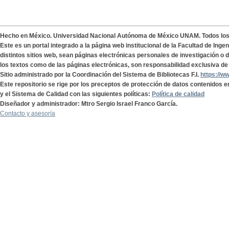
Hecho en México. Universidad Nacional Autónoma de México UNAM. Todos lo
Este es un portal integrado a la página web institucional de la Facultad de Ing
distintos sitios web, sean páginas electrónicas personales de investigación o de
los textos como de las páginas electrónicas, son responsabilidad exclusiva de 
Sitio administrado por la Coordinación del Sistema de Bibliotecas F.I.
https://w
Este repositorio se rige por los preceptos de protección de datos contenidos e
y el Sistema de Calidad con las siguientes políticas:
Política de calidad
Diseñador y administrador: Mtro Sergio Israel Franco García.
Contacto y asesoría