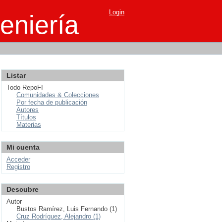
Login
eniería
Listar
Todo RepoFI
Comunidades & Colecciones
Por fecha de publicación
Autores
Títulos
Materias
Mi cuenta
Acceder
Registro
Descubre
Autor
Bustos Ramírez, Luis Fernando (1)
Cruz Rodríguez, Alejandro (1)