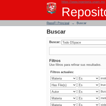
https://www.ingenieria.unam.mx
Buscar
Reposito
RepoFI Principal
→
Buscar
Buscar
Buscar:
Filtros
Use filtros para refinar sus resultados.
Filtros actuales: