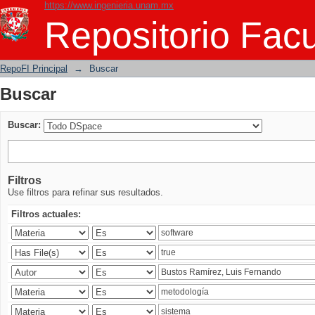
https://www.ingenieria.unam.mx
Buscar
Repositorio Facu
RepoFI Principal
→
Buscar
Buscar
Buscar:
Filtros
Use filtros para refinar sus resultados.
Filtros actuales: