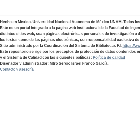
Hecho en México. Universidad Nacional Autónoma de México UNAM. Todos lo
Este es un portal integrado a la página web institucional de la Facultad de Ing
distintos sitios web, sean páginas electrónicas personales de investigación o de
los textos como de las páginas electrónicas, son responsabilidad exclusiva de 
Sitio administrado por la Coordinación del Sistema de Bibliotecas F.I.
https://w
Este repositorio se rige por los preceptos de protección de datos contenidos e
y el Sistema de Calidad con las siguientes políticas:
Política de calidad
Diseñador y administrador: Mtro Sergio Israel Franco García.
Contacto y asesoría