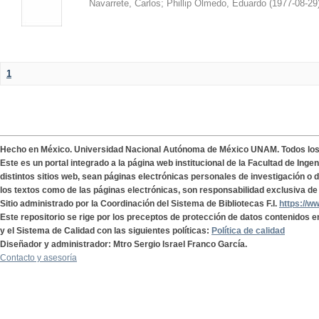
Navarrete, Carlos
;
Phillip Olmedo, Eduardo
(
1977-08-29
1
Hecho en México. Universidad Nacional Autónoma de México UNAM. Todos lo
Este es un portal integrado a la página web institucional de la Facultad de Ing
distintos sitios web, sean páginas electrónicas personales de investigación o de
los textos como de las páginas electrónicas, son responsabilidad exclusiva de 
Sitio administrado por la Coordinación del Sistema de Bibliotecas F.I.
https://w
Este repositorio se rige por los preceptos de protección de datos contenidos e
y el Sistema de Calidad con las siguientes políticas:
Política de calidad
Diseñador y administrador: Mtro Sergio Israel Franco García.
Contacto y asesoría