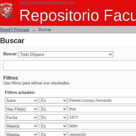
https://www.ingenieria.unam.mx
Buscar
Repositorio Facu
RepoFI Principal
→
Buscar
Buscar
Buscar:
Filtros
Use filtros para refinar sus resultados.
Filtros actuales: