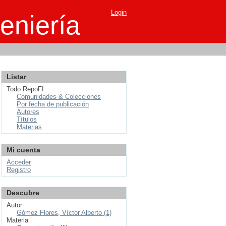
Login
eniería
Listar
Todo RepoFI
Comunidades & Colecciones
Por fecha de publicación
Autores
Títulos
Materias
Mi cuenta
Acceder
Registro
Descubre
Autor
Gómez Flores, Víctor Alberto (1)
Materia