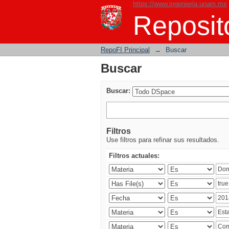
https://www.ingenieria.unam.mx
Buscar
Reposito
RepoFI Principal
→
Buscar
Buscar
Buscar:
Filtros
Use filtros para refinar sus resultados.
Filtros actuales: