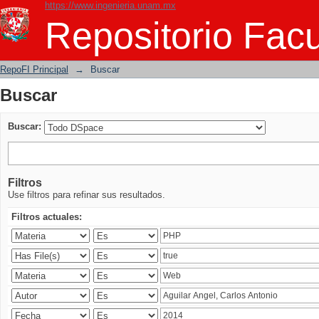
https://www.ingenieria.unam.mx
Buscar
Repositorio Facu
RepoFI Principal
→
Buscar
Buscar
Buscar:
Filtros
Use filtros para refinar sus resultados.
Filtros actuales: