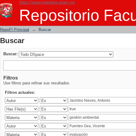
https://www.ingenieria.unam.mx
Buscar
Repositorio Facu
RepoFI Principal
→
Buscar
Buscar
Buscar:
Filtros
Use filtros para refinar sus resultados.
Filtros actuales: