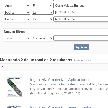
Nuevos filtros:
Mostrando 2 de un total de 2 resultados.
( segundos)
1
Ingeniería Ambiental - Aplicaciones
Vázquez González, Alba Beatriz
;
César Valdez, Enriqu
Reyes, Cristian Emmanuel
;
Jacintos Nieves, Antonio
;
S
(
Facultad de Ingeniería
,
2020-11-11
)
Ingeniería Ambiental - Fundamentos