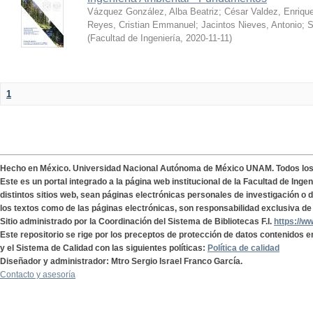
Vázquez González, Alba Beatriz
;
César Valdez, Enriqu
Reyes, Cristian Emmanuel
;
Jacintos Nieves, Antonio
;
S
(
Facultad de Ingeniería
,
2020-11-11
)
1
Hecho en México. Universidad Nacional Autónoma de México UNAM. Todos lo
Este es un portal integrado a la página web institucional de la Facultad de Ing
distintos sitios web, sean páginas electrónicas personales de investigación o de
los textos como de las páginas electrónicas, son responsabilidad exclusiva de 
Sitio administrado por la Coordinación del Sistema de Bibliotecas F.I.
https://w
Este repositorio se rige por los preceptos de protección de datos contenidos e
y el Sistema de Calidad con las siguientes políticas:
Política de calidad
Diseñador y administrador: Mtro Sergio Israel Franco García.
Contacto y asesoría