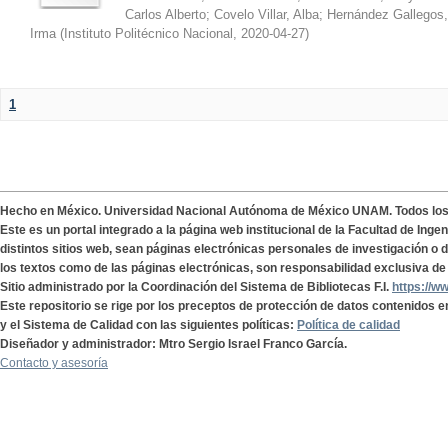
Carlos Alberto
;
Covelo Villar, Alba
;
Hernández Gallegos,
Irma
(
Instituto Politécnico Nacional
,
2020-04-27
)
1
Hecho en México. Universidad Nacional Autónoma de México UNAM. Todos lo
Este es un portal integrado a la página web institucional de la Facultad de Ing
distintos sitios web, sean páginas electrónicas personales de investigación o de
los textos como de las páginas electrónicas, son responsabilidad exclusiva de 
Sitio administrado por la Coordinación del Sistema de Bibliotecas F.I.
https://w
Este repositorio se rige por los preceptos de protección de datos contenidos e
y el Sistema de Calidad con las siguientes políticas:
Política de calidad
Diseñador y administrador: Mtro Sergio Israel Franco García.
Contacto y asesoría