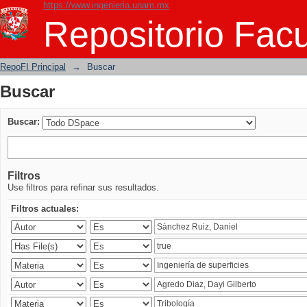
https://www.ingenieria.unam.mx
Buscar
Repositorio Facu
RepoFI Principal
→
Buscar
Buscar
Buscar:
Filtros
Use filtros para refinar sus resultados.
Filtros actuales: