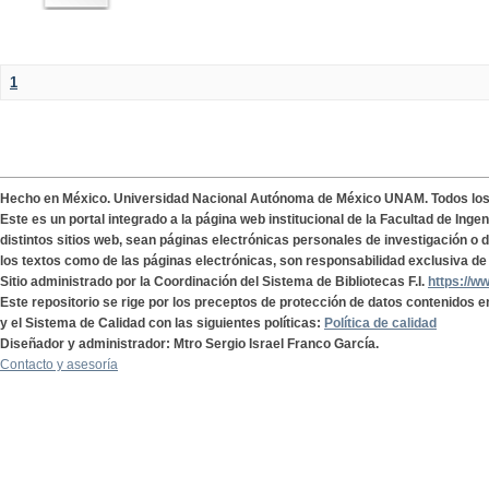
1
Hecho en México. Universidad Nacional Autónoma de México UNAM. Todos lo
Este es un portal integrado a la página web institucional de la Facultad de Ing
distintos sitios web, sean páginas electrónicas personales de investigación o de
los textos como de las páginas electrónicas, son responsabilidad exclusiva de 
Sitio administrado por la Coordinación del Sistema de Bibliotecas F.I.
https://w
Este repositorio se rige por los preceptos de protección de datos contenidos e
y el Sistema de Calidad con las siguientes políticas:
Política de calidad
Diseñador y administrador: Mtro Sergio Israel Franco García.
Contacto y asesoría