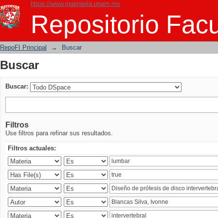
https://www.ingenieria.unam.mx
Buscar
Repositorio Facu
RepoFI Principal
→
Buscar
Buscar
Buscar:
Filtros
Use filtros para refinar sus resultados.
Filtros actuales: