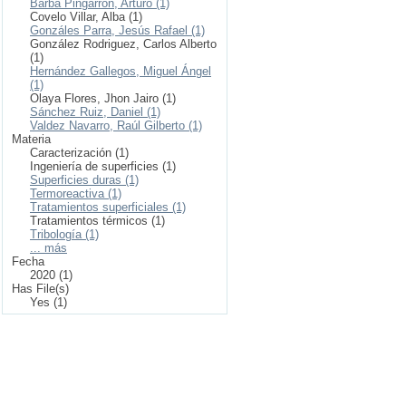
Barba Pingarrón, Arturo (1)
Covelo Villar, Alba (1)
Gonzáles Parra, Jesús Rafael (1)
González Rodriguez, Carlos Alberto
(1)
Hernández Gallegos, Miguel Ángel
(1)
Olaya Flores, Jhon Jairo (1)
Sánchez Ruiz, Daniel (1)
Valdez Navarro, Raúl Gilberto (1)
Materia
Caracterización (1)
Ingeniería de superficies (1)
Superficies duras (1)
Termoreactiva (1)
Tratamientos superficiales (1)
Tratamientos térmicos (1)
Tribología (1)
... más
Fecha
2020 (1)
Has File(s)
Yes (1)