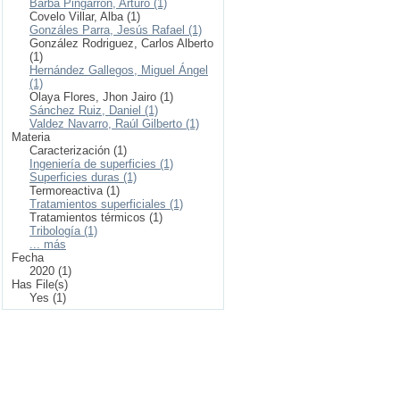
Barba Pingarrón, Arturo (1)
Covelo Villar, Alba (1)
Gonzáles Parra, Jesús Rafael (1)
González Rodriguez, Carlos Alberto
(1)
Hernández Gallegos, Miguel Ángel
(1)
Olaya Flores, Jhon Jairo (1)
Sánchez Ruiz, Daniel (1)
Valdez Navarro, Raúl Gilberto (1)
Materia
Caracterización (1)
Ingeniería de superficies (1)
Superficies duras (1)
Termoreactiva (1)
Tratamientos superficiales (1)
Tratamientos térmicos (1)
Tribología (1)
... más
Fecha
2020 (1)
Has File(s)
Yes (1)