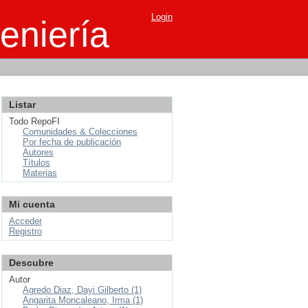
Login
eniería
Listar
Todo RepoFI
Comunidades & Colecciones
Por fecha de publicación
Autores
Títulos
Materias
Mi cuenta
Acceder
Registro
Descubre
Autor
Agredo Diaz, Dayi Gilberto (1)
Angarita Moncaleano, Irma (1)