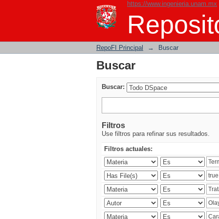
https://www.ingenieria.unam.mx
Buscar
Reposito
RepoFI Principal
→
Buscar
Buscar
Buscar:
Filtros
Use filtros para refinar sus resultados.
Filtros actuales: