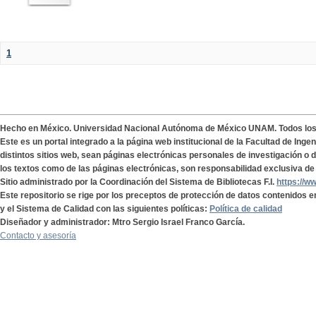
1
Hecho en México. Universidad Nacional Autónoma de México UNAM. Todos lo
Este es un portal integrado a la página web institucional de la Facultad de Ing
distintos sitios web, sean páginas electrónicas personales de investigación o de
los textos como de las páginas electrónicas, son responsabilidad exclusiva de 
Sitio administrado por la Coordinación del Sistema de Bibliotecas F.I.
https://w
Este repositorio se rige por los preceptos de protección de datos contenidos e
y el Sistema de Calidad con las siguientes políticas:
Política de calidad
Diseñador y administrador: Mtro Sergio Israel Franco García.
Contacto y asesoría