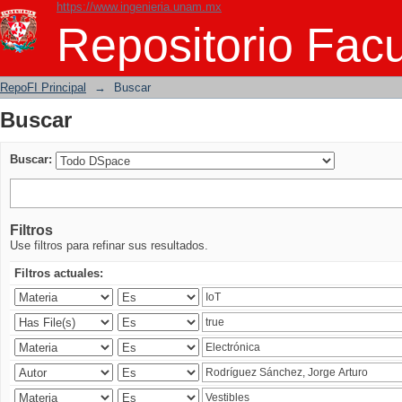
https://www.ingenieria.unam.mx
Buscar
Repositorio Facu
RepoFI Principal
→
Buscar
Buscar
Buscar:
Filtros
Use filtros para refinar sus resultados.
Filtros actuales: