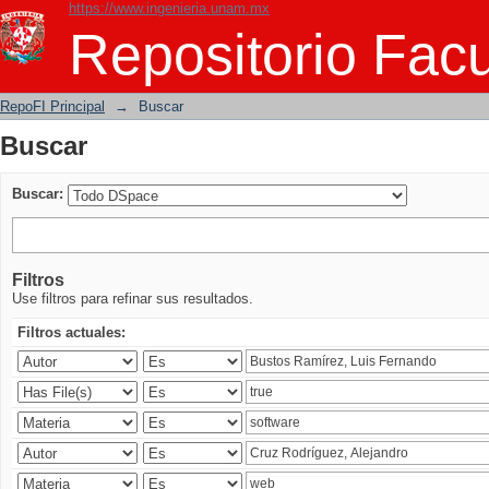
https://www.ingenieria.unam.mx
Buscar
Repositorio Facu
RepoFI Principal
→
Buscar
Buscar
Buscar:
Filtros
Use filtros para refinar sus resultados.
Filtros actuales: