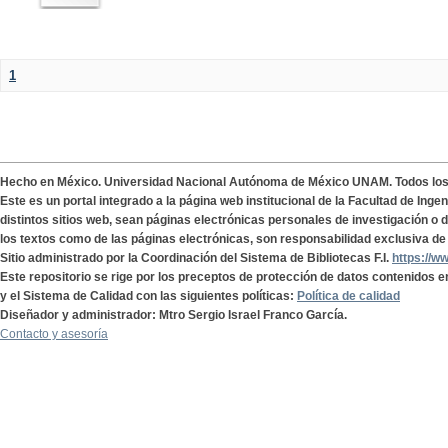
1
Hecho en México. Universidad Nacional Autónoma de México UNAM. Todos lo
Este es un portal integrado a la página web institucional de la Facultad de Ing
distintos sitios web, sean páginas electrónicas personales de investigación o de
los textos como de las páginas electrónicas, son responsabilidad exclusiva de 
Sitio administrado por la Coordinación del Sistema de Bibliotecas F.I.
https://w
Este repositorio se rige por los preceptos de protección de datos contenidos e
y el Sistema de Calidad con las siguientes políticas:
Política de calidad
Diseñador y administrador: Mtro Sergio Israel Franco García.
Contacto y asesoría