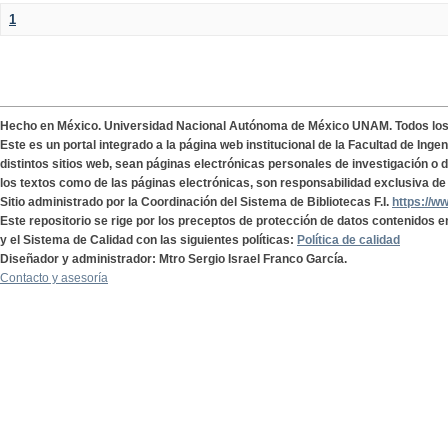
1
Hecho en México. Universidad Nacional Autónoma de México UNAM. Todos lo
Este es un portal integrado a la página web institucional de la Facultad de Ing
distintos sitios web, sean páginas electrónicas personales de investigación o de
los textos como de las páginas electrónicas, son responsabilidad exclusiva de 
Sitio administrado por la Coordinación del Sistema de Bibliotecas F.I.
https://w
Este repositorio se rige por los preceptos de protección de datos contenidos e
y el Sistema de Calidad con las siguientes políticas:
Política de calidad
Diseñador y administrador: Mtro Sergio Israel Franco García.
Contacto y asesoría