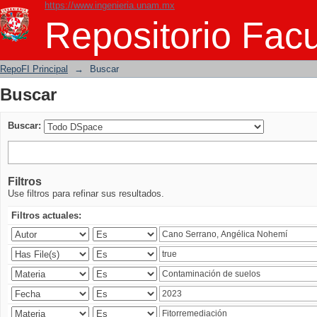
https://www.ingenieria.unam.mx
Buscar
Repositorio Facu
RepoFI Principal
→
Buscar
Buscar
Buscar:
Filtros
Use filtros para refinar sus resultados.
Filtros actuales: