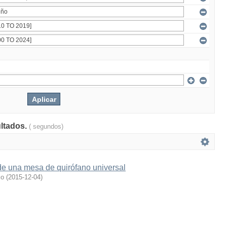
ultados.
( segundos)
de una mesa de quirófano universal
io
(
2015-12-04
)