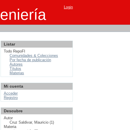
Login
eniería
Listar
Todo RepoFI
Comunidades & Colecciones
Por fecha de publicación
Autores
Títulos
Materias
Mi cuenta
Acceder
Registro
Descubre
Autor
Cruz Saldivar, Mauricio (1)
Materia