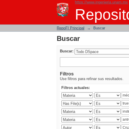
https://www.ingenieria.unam.mx
Buscar
Reposito
RepoFI Principal
→
Buscar
Buscar
Buscar:
Filtros
Use filtros para refinar sus resultados.
Filtros actuales: