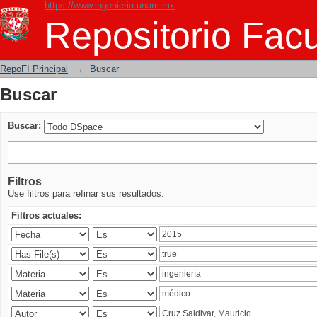
https://www.ingenieria.unam.mx
Buscar
Repositorio Facu
RepoFI Principal
→
Buscar
Buscar
Buscar:
Filtros
Use filtros para refinar sus resultados.
Filtros actuales: