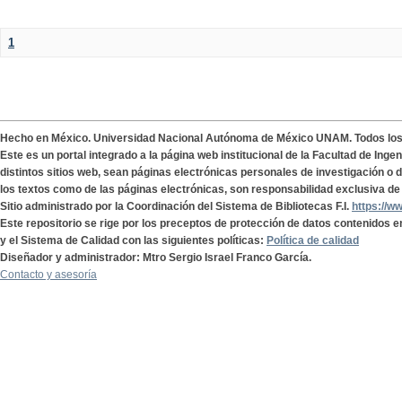
1
Hecho en México. Universidad Nacional Autónoma de México UNAM. Todos lo
Este es un portal integrado a la página web institucional de la Facultad de Ing
distintos sitios web, sean páginas electrónicas personales de investigación o de
los textos como de las páginas electrónicas, son responsabilidad exclusiva de 
Sitio administrado por la Coordinación del Sistema de Bibliotecas F.I.
https://w
Este repositorio se rige por los preceptos de protección de datos contenidos e
y el Sistema de Calidad con las siguientes políticas:
Política de calidad
Diseñador y administrador: Mtro Sergio Israel Franco García.
Contacto y asesoría