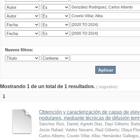
Nuevos filtros:
Mostrando 1 de un total de 1 resultados.
( segundos)
1
Obtención y caracterización de capas de ele
nodulares, mediante técnicas de difusión ter
Sánchez Ruiz, Daniel
;
Agredo Diaz, Dayi Gilberto
;
Barb
Jesús Rafael
;
Valdez Navarro, Raúl Gilberto
;
Olaya Flor
Carlos Alberto
;
Covelo Villar, Alba
;
Hernández Gallegos,