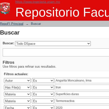
https://www.ingenieria.unam.mx
Buscar
Repositorio Facu
RepoFI Principal
→
Buscar
Buscar
Buscar:
Filtros
Use filtros para refinar sus resultados.
Filtros actuales: