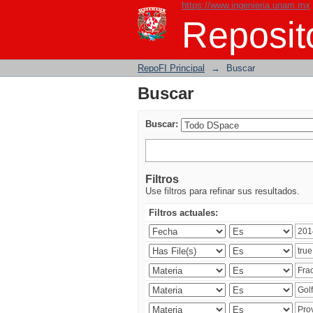
https://www.ingenieria.unam.mx
Buscar
Reposito
RepoFI Principal
→
Buscar
Buscar
Buscar:
Filtros
Use filtros para refinar sus resultados.
Filtros actuales: