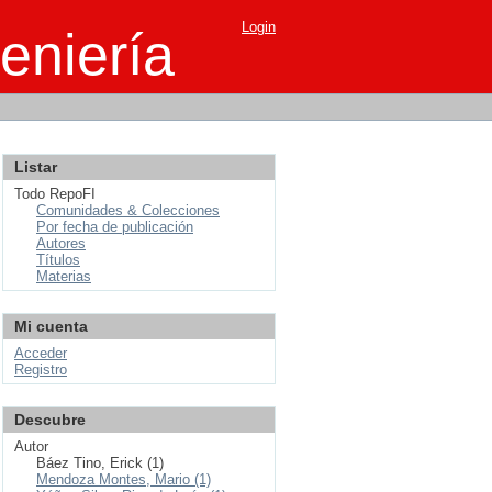
Login
eniería
Listar
Todo RepoFI
Comunidades & Colecciones
Por fecha de publicación
Autores
Títulos
Materias
Mi cuenta
Acceder
Registro
Descubre
Autor
Báez Tino, Erick (1)
Mendoza Montes, Mario (1)