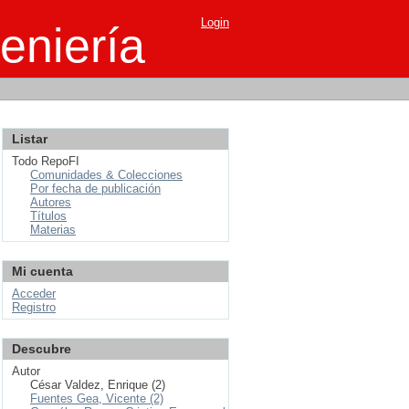
Login
eniería
Listar
Todo RepoFI
Comunidades & Colecciones
Por fecha de publicación
Autores
Títulos
Materias
Mi cuenta
Acceder
Registro
Descubre
Autor
César Valdez, Enrique (2)
Fuentes Gea, Vicente (2)