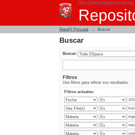
https://www.ingenieria.unam.mx
Buscar
Reposito
RepoFI Principal
→
Buscar
Buscar
Buscar:
Filtros
Use filtros para refinar sus resultados.
Filtros actuales: