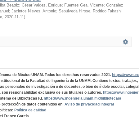
ba Beatriz
;
César Valdez, Enrique
;
Fuentes Gea, Vicente
;
González
anuel
;
Jacintos Nieves, Antonio
;
Sepúlveda Hirose, Rodrigo Takashi
ía
,
2020-11-11
)
tónoma de México UNAM. Todos los derechos reservados 2021.
https://www.u
institucional de la Facultad de Ingeniería de la UNAM. Contiene textos, trabajos
cas personales de investigación o de docentes, o bien de índole escolar, colegia
, son responsabilidad exclusiva de sus titulares o autores.
https://www.ingenie
istema de Bibliotecas F.I.
https://www.ingenieria.unam.mx/bibliotecas/
de protección de datos contenidos en:
Aviso de privacidad integral
olíticas:
Política de calidad
el Franco García.