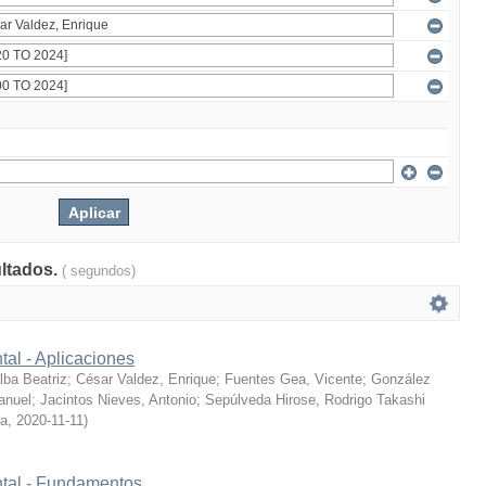
ultados.
( segundos)
tal - Aplicaciones
ba Beatriz
;
César Valdez, Enrique
;
Fuentes Gea, Vicente
;
González
anuel
;
Jacintos Nieves, Antonio
;
Sepúlveda Hirose, Rodrigo Takashi
ía
,
2020-11-11
)
ntal - Fundamentos