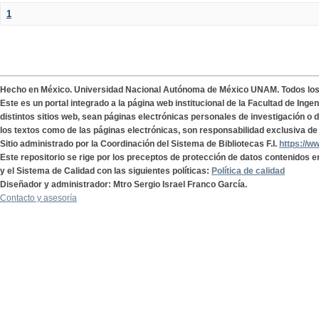
1
Hecho en México. Universidad Nacional Autónoma de México UNAM. Todos lo
Este es un portal integrado a la página web institucional de la Facultad de Ing
distintos sitios web, sean páginas electrónicas personales de investigación o de
los textos como de las páginas electrónicas, son responsabilidad exclusiva de 
Sitio administrado por la Coordinación del Sistema de Bibliotecas F.I.
https://w
Este repositorio se rige por los preceptos de protección de datos contenidos e
y el Sistema de Calidad con las siguientes políticas:
Política de calidad
Diseñador y administrador: Mtro Sergio Israel Franco García.
Contacto y asesoría