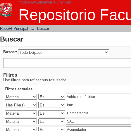
https://www.ingenieria.unam.mx
Buscar
Repositorio Facu
RepoFI Principal
→
Buscar
Buscar
Buscar:
Filtros
Use filtros para refinar sus resultados.
Filtros actuales: