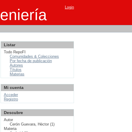
Login
eniería
Listar
Todo RepoFI
Comunidades & Colecciones
Por fecha de publicación
Autores
Títulos
Materias
Mi cuenta
Acceder
Registro
Descubre
Autor
Cerón Guevara, Héctor (1)
Materia