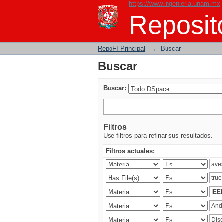
https://www.ingenieria.unam.mx
Buscar
Reposito
RepoFI Principal
→
Buscar
Buscar
Buscar:
Filtros
Use filtros para refinar sus resultados.
Filtros actuales: